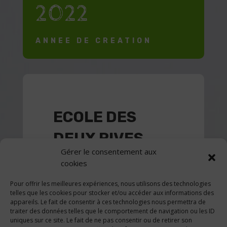
2022
ANNEE DE CREATION
ECOLE DES
DEUX RIVES
Gérer le consentement aux
Adresse
: rue de
Combremont
6,
cookies
1908
Riddes
Pour offrir les meilleures expériences, nous utilisons des technologies
Téléphone
: 027 563 10 11
telles que les cookies pour stocker et/ou accéder aux informations des
appareils. Le fait de consentir à ces technologies nous permettra de
E-mail
:
dirp.e2r@edu.vs.ch
traiter des données telles que le comportement de navigation ou les ID
uniques sur ce site. Le fait de ne pas consentir ou de retirer son