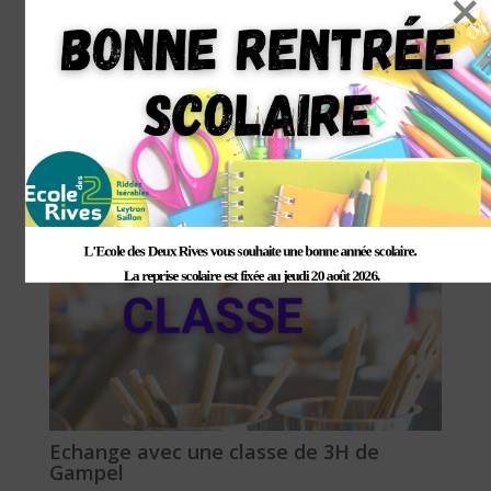
MYénergie – classes 7-8H
14/10/2024
/
Projets scolaires
L'Ecole des Deux Rives vous souhaite une bonne année scolaire. 

La reprise scolaire est fixée au jeudi 20 août 2026.

Echange avec une classe de 3H de
Gampel