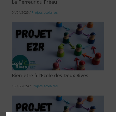
La Terreur du Préau
04/04/2025
/
Projets scolaires
Bien-être à l’Ecole des Deux Rives
16/10/2024
/
Projets scolaires