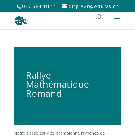
027 563 10 11
dirp.e2r@edu.vs.ch
Rallye
Mathématique
Romand
/··e·e/·e·
Notre classe est vice-championne romande de