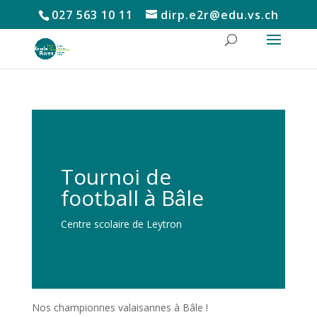
027 563 10 11
dirp.e2r@edu.vs.ch
Tournoi de
football à Bâle
Centre scolaire de Leytron
Nos championnes valaisannes à Bâle !