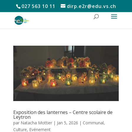
027 563 10 11
dirp.e2r@edu.vs.ch
Exposition des lanternes – Centre scolaire de
Leytron
par
Natacha Mottier
|
Jan 5, 2026
|
Communal
,
Culture
,
Evénement